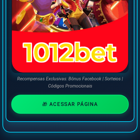
Recompensas Exclusivas: Bônus Facebook | Sorteios |
Códigos Promocionais
🎁 ACESSAR PÁGINA