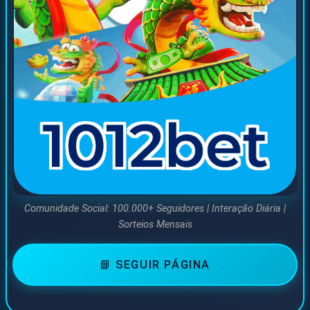
Instalar
🌐 Social & Contato
📱 Telegram
📘 Facebook
Comunidade Social: 100.000+ Seguidores | Interação Diária |
Sorteios Mensais
📘 SEGUIR PÁGINA